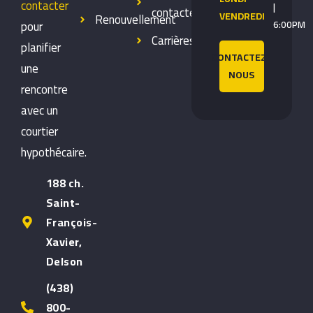
contacter
|
contacter
VENDREDI
Renouvellement
pour
6:00PM
Carrières
planifier
CONTACTEZ-
une
NOUS
rencontre
avec un
courtier
hypothécaire.
188 ch.
Saint-
François-
Xavier,
Delson
(438)
800-