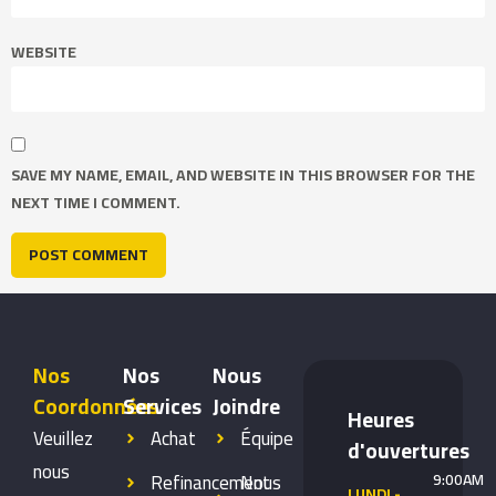
WEBSITE
SAVE MY NAME, EMAIL, AND WEBSITE IN THIS BROWSER FOR THE
NEXT TIME I COMMENT.
Nos
Nos
Nous
Coordonnées
Services
Joindre
Heures
Veuillez
Achat
Équipe
d'ouvertures
nous
Refinancement
Nous
9:00AM
LUNDI -