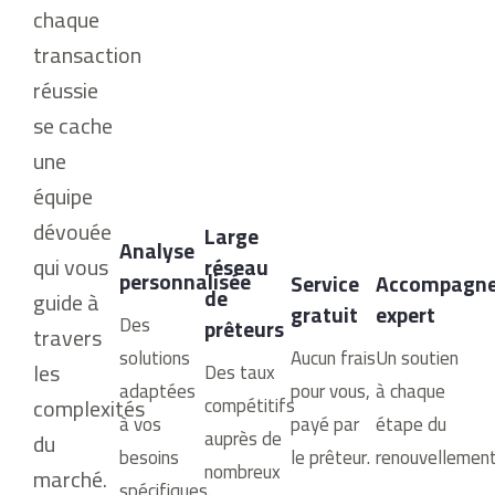
chaque
transaction
réussie
se cache
une
équipe
dévouée
Large
Analyse
qui vous
réseau
personnalisée
Service
Accompagn
de
guide à
gratuit
expert
Des
prêteurs
travers
solutions
Aucun frais
Un soutien
les
Des taux
adaptées
pour vous,
à chaque
complexités
compétitifs
à vos
payé par
étape du
auprès de
du
besoins
le prêteur.
renouvellemen
nombreux
marché.
spécifiques.