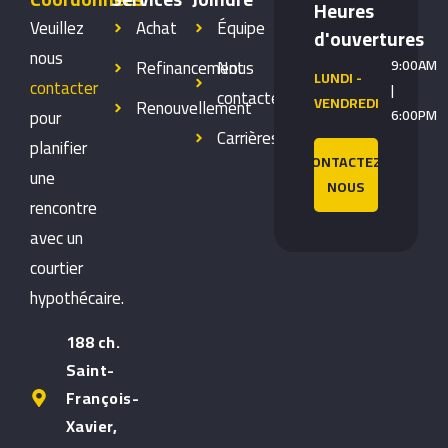
Heures
Veuillez
Achat
Équipe
d'ouvertures
nous
Refinancement
Nous
9:00AM
LUNDI -
contacter
|
contacter
VENDREDI
Renouvellement
pour
6:00PM
Carrières
planifier
CONTACTEZ-
une
NOUS
rencontre
avec un
courtier
hypothécaire.
188 ch.
Saint-
François-
Xavier,