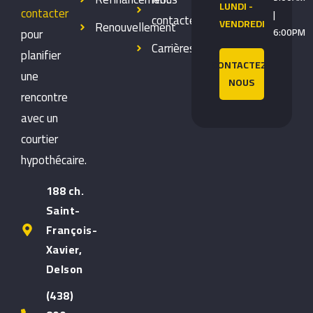
LUNDI -
contacter
|
contacter
VENDREDI
Renouvellement
pour
6:00PM
Carrières
planifier
CONTACTEZ-
une
NOUS
rencontre
avec un
courtier
hypothécaire.
188 ch.
Saint-
François-
Xavier,
Delson
(438)