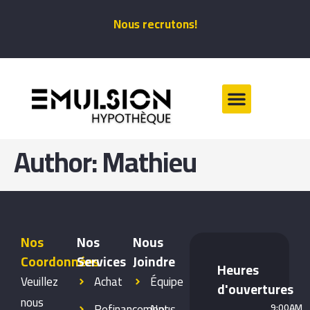
Nous recrutons!
REFINANCEMENT HYPOTHÉCAI
RENOUVELLEMENT HYPOTHÉCAI
Author:
Mathieu
Nos
Nos
Nous
Coordonnées
Services
Joindre
Heures
Veuillez
Achat
Équipe
d'ouvertures
nous
Refinancement
Nous
9:00AM